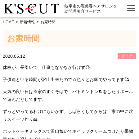
岐阜市の理美容ヘアサロン＆
訪問理美容サービス
HOME
新着情報
お家時間
お家時間
2020.05.12
ブログ
休校が、長引いて 仕事もなかなか行けず😓
子供達といる時間が沢山出来たので☺️色々とお家でやってます🥰
天気の良い日は🌞家のすぐそばで、バトミントン🏸をしたりボール
で遊んだりしてます。
ずっとやってるわけにもいかず、しばらくしてからは、家の中に戻
りスイーツ作り🍰
ホットケーキミックスで沢山焼いてホイップクリームつけたり果物